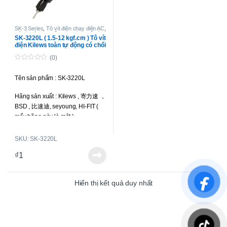
SK-3 Series
,
Tô vít điện chạy điện AC
,
Tô vít điện lực siết trung bình
,
Tô vít
SK-3220L ( 1.5-12 kgf.cm ) Tô vít
điện toàn tự động
điện Kilews toàn tự động có chổi
than
(0)
0
o
Tên sản phẩm : SK-3220L
u
t
o
Hãng sản xuất : Kilews , 寄力速 ，
f
5
BSD , 比速迪, seyoung, HI-FIT (
mấy hãng này là một )
Loại tô vít : toàn tự động, có chổi
SKU: SK-3220L
than.
₫
1
Lực siết : 1.5-12 kgf.cm ( 0.15
-1.18 N.m )
Hiển thị kết quả duy nhất
Tốc độ : 1000 r.p.m
Kiểu công tắc khởi động : Bóp cò
( Trigger Start )