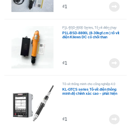
₫
1
P1L-BSD-8000 Series
,
Tô vít điện chạy
điện DC
,
Tô vít điện lực siết cao
,
Tô vít
P1L-BSD-8800L (8-30kgf.cm ) tô vít
điện toàn tự động
điện Kilews DC có chổi than
₫
1
Tô-vít thông minh cho công nghiệp 4.0
KL-GTCS series Tô-vít điện thông
minh độ chính xác cao – phát hiện
góc siết
₫
1