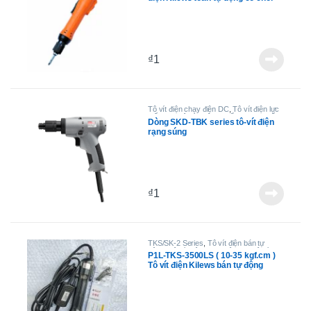
than
₫
1
Tô vít điện chạy điện DC
,
Tô vít điện lực
siết cao
,
Tô-vít không chổi than lực siết
Dòng SKD-TBK series tô-vít điện
cao
rạng súng
₫
1
TKS/SK-2 Series
,
Tô vít điện bán tự
động
,
Tô vít điện chạy điện AC
,
Tô vít
P1L-TKS-3500LS ( 10-35 kgf.cm )
điện lực siết cao
Tô vít điện Kilews bán tự động