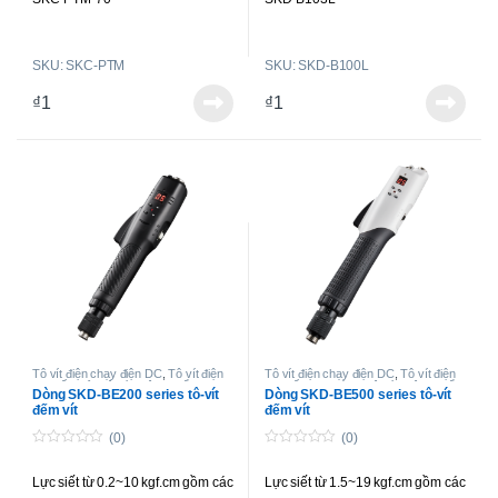
SKC-PTM-100
SKD-B100LS4
SKC-PTM-200
SKD-B103LS4
SKU: SKC-PTM
SKU: SKD-B100L
SKD-B123KLM
SKD-B110LZS12
₫
1
₫
1
SKD-B112LZS12
Tô vít điện chạy điện DC
,
Tô vít điện
Tô vít điện chạy điện DC
,
Tô vít điện
lực siết nhỏ
,
Tô-vít không chổi than
lực siết trung bình
,
Tô-vít không chổi
Dòng SKD-BE200 series tô-vít
Dòng SKD-BE500 series tô-vít
lực siết nhỏ và trung bình
than lực siết nhỏ và trung bình
đếm vít
đếm vít
(0)
(0)
0
0
o
o
Lực siết từ 0.2~10 kgf.cm gồm các
Lực siết từ 1.5~19 kgf.cm gồm các
u
u
t
t