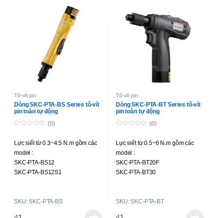
Tô-vít pin
Tô-vít pin
Dòng SKC-PTA-BS Series tô-vít
Dòng SKC-PTA-BT Series tô-vít
pin toàn tự động
pin toàn tự động
(0)
(0)
0
0
o
o
Lực siết từ 0.3~4.5 N.m gồm các
Lực siết từ 0.5~6 N.m gồm các
u
u
t
t
model :
model :
o
o
f
f
SKC-PTA-BS12
SKC-PTA-BT20F
5
5
SKC-PTA-BS12S1
SKC-PTA-BT30
SKC-PTA-BS20
SKC-PTA-BT45
SKC-PTA-BS30
SKC-PTA-BT60
SKU: SKC-PTA-BS
SKU: SKC-PTA-BT
SKC-PTA-BS45
SKC-PTA-BS20P
₫
1
₫
1