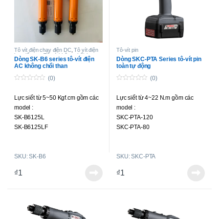
SK-B5212PF
SK-B5217PF
SK-B5222P
Tô vít điện chạy điện DC
,
Tô vít điện
Tô-vít pin
lực siết cao
,
Tô-vít không chổi than
Dòng SK-B6 series tô-vít điện
Dòng SKC-PTA Series tô-vít pin
lực siết cao
AC không chổi than
toàn tự động
(0)
(0)
0
0
o
o
Lực siết từ 5~50 Kgf.cm gồm các
Lực siết từ 4~22 N.m gồm các
u
u
t
t
model :
model :
o
o
f
f
SK-B6125L
SKC-PTA-120
5
5
SK-B6125LF
SKC-PTA-80
SK-B6150L
SKC-PTA-220
SK-B6230L
SKC-PTA-150
SKU: SK-B6
SKU: SKC-PTA
SK-B6230LF
SK-B6250L
₫
1
₫
1
SK-B6125P
SK-B6125PF
SK-B6150P
SK-B6230P
SK-B6230PF