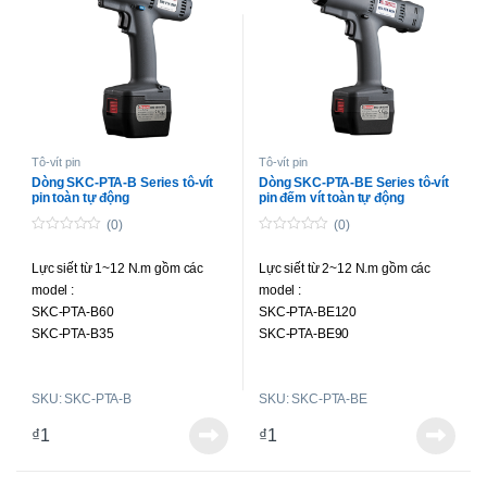
SK-B6250P
Tô-vít pin
Tô-vít pin
Dòng SKC-PTA-B Series tô-vít
Dòng SKC-PTA-BE Series tô-vít
pin toàn tự động
pin đếm vít toàn tự động
(0)
(0)
0
0
o
o
Lực siết từ 1~12 N.m gồm các
Lực siết từ 2~12 N.m gồm các
u
u
t
t
model :
model :
o
o
f
f
SKC-PTA-B60
SKC-PTA-BE120
5
5
SKC-PTA-B35
SKC-PTA-BE90
SKC-PTA-B35F
SKC-PTA-BE50F
SKC-PTA-B120
SKU: SKC-PTA-B
SKU: SKC-PTA-BE
SKC-PTA-B90
SKC-PTA-B50F
₫
1
₫
1