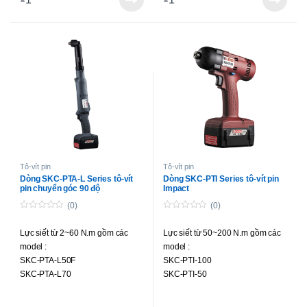
SKC-PTA-BS30P
SKC-PTA-BS45P
Tô-vít pin
Tô-vít pin
Dòng SKC-PTA-L Series tô-vít
Dòng SKC-PTI Series tô-vít pin
pin chuyển góc 90 độ
Impact
(0)
(0)
0
0
o
o
Lực siết từ 2~60 N.m gồm các
Lực siết từ 50~200 N.m gồm các
u
u
t
t
model :
model :
o
o
f
f
SKC-PTA-L50F
SKC-PTI-100
5
5
SKC-PTA-L70
SKC-PTI-50
SKC-PTA-L120
SKC-PTI-200
SKC-PTA-L150
SKC-PTI-160