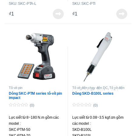
SKU: SKC-PTA-L
SKU: SKC-PTI
SKC-PTA-L80F
SKC-PTA-L150F
₫
1
₫
1
SKC-PTA-L300
SKC-PTA-L450
SKC-PTA-L600
Tô-vít pin
Tô vít điện chạy điện DC
,
Tô vít điện
lực siết nhỏ
,
Tô-vít không chổi than
Dòng SKC-PTM series tô-vít pin
Dòng SKD-B100L series
lực siết nhỏ và trung bình
impact
(0)
(0)
0
0
o
o
Lực siết từ 8~180 N.m gồm các
Lực siết từ 0.08~3.5 kgf.cm gồm
u
u
t
t
model :
các model :
o
o
f
f
SKC-PTM-50
SKD-B100L
5
5
SKC-PTM-70
SKD-B103L