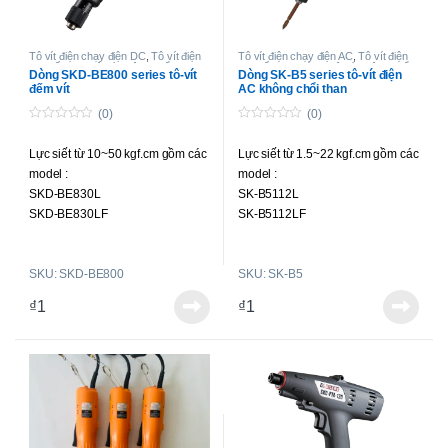
Tô vít điện chạy điện DC
,
Tô vít điện
Tô vít điện chạy điện AC
,
Tô vít điện
lực siết cao
,
Tô-vít không chổi than
lực siết trung bình
,
Tô-vít không chổi
Dòng SKD-BE800 series tô-vít
Dòng SK-B5 series tô-vít điện
lực siết cao
than lực siết nhỏ và trung bình
đếm vít
AC không chổi than
(0)
(0)
0
0
o
o
Lực siết từ 10~50 kgf.cm gồm các
Lực siết từ 1.5~22 kgf.cm gồm các
u
u
t
t
model :
model :
o
o
f
f
SKD-BE830L
SK-B5112L
5
5
SKD-BE830LF
SK-B5112LF
SKD-BE850L
SK-B5117LF
SKD-BE830P
SK-B5122L
SKU: SKD-BE800
SKU: SK-B5
SKD-BE830PF
SK-B5212L
SKD-BE850P
SK-B5212LF
₫
1
₫
1
SK-B5217LF
SK-B5222L
SK-B5112P
SK-B5112PF
SK-B5117PF
SK-B5122P
SK-B5212P