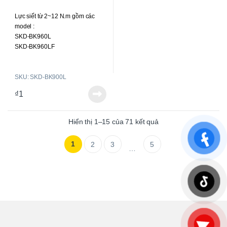
0
o
Lực siết từ 2~12 N.m gồm các
u
t
model :
o
f
SKD-BK960L
5
SKD-BK960LF
SKD-BK990L
SKD-BK9120L
SKU: SKD-BK900L
₫
1
Hiển thị 1–15 của 71 kết quả
1
2
3
5
…