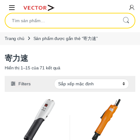
Skip to navigation
Skip to content
Open
Tìm kiếm:
Trang chủ
Sản phẩm được gắn thẻ “寄力速”
寄力速
Hiển thị 1–15 của 71 kết quả
Filters