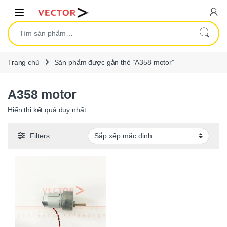
Skip to navigation
Skip to content
Open
Tìm kiếm:
Trang chủ
Sản phẩm được gắn thẻ “A358 motor”
A358 motor
Hiển thị kết quả duy nhất
Filters