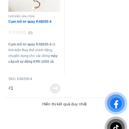
Linh kiện sửa chữa
Cụm mô tơ quay K48200-4
(0)
0
o
Cụm mô tơ quay K48200-4
là
u
t
linh kiện thay thế chính hãng,
o
f
chuyên dụng cho các dòng
máy
5
cấp vít tự động KFR-1050 và
BFS-1450
. Sản phẩm đảm bảo
máy hoạt động ổn định, cung cấp
SKU: K48200-4
vít liên tục và chính xác. Ngoài ra,
mô tơ cũng tương thích tốt và có
₫
1
thể sử dụng để thay thế cho các
model VTH-1050, VTH-1450,
A358, và A138
Hiển thị kết quả duy nhất