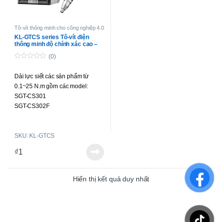
Tô-vít thông minh cho công nghiệp 4.0
KL-GTCS series Tô-vít điện
thông minh độ chính xác cao –
phát hiện góc siết
(0)
0
o
Dải lực siết các sản phẩm từ
u
t
0.1~25 N.m gồm các model:
o
f
SGT-CS301
5
SGT-CS302F
SGT-CS303
SGT-CS503
SKU: KL-GTCS
SGT-CS505
SGT-CS507
₫
1
SGT-CS712
SGT-CS718
SGT-CS725
Hiển thị kết quả duy nhất
SGT-LCS503
SGT-LCS505
SGT-LCS507
SGT-LCS712