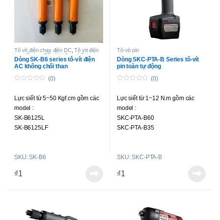
Bộ điều khiển tua vít điện áp
dụng: BSD-36P
Đầu vít áp dụng: M6 (Ø5mm)
Tô vít điện chạy điện DC
,
Tô vít điện
Tô-vít pin
lực siết cao
,
Tô-vít không chổi than
Dòng SK-B6 series tô-vít điện
Dòng SKC-PTA-B Series tô-vít
lực siết cao
AC không chổi than
pin toàn tự động
(0)
(0)
0
0
o
o
Lực siết từ 5~50 Kgf.cm gồm các
Lực siết từ 1~12 N.m gồm các
u
u
t
t
model :
model :
o
o
f
f
SK-B6125L
SKC-PTA-B60
5
5
SK-B6125LF
SKC-PTA-B35
SK-B6150L
SKC-PTA-B35F
SK-B6230L
SKC-PTA-B120
SKU: SK-B6
SKU: SKC-PTA-B
SK-B6230LF
SKC-PTA-B90
SK-B6250L
SKC-PTA-B50F
₫
1
₫
1
SK-B6125P
SK-B6125PF
SK-B6150P
SK-B6230P
SK-B6230PF