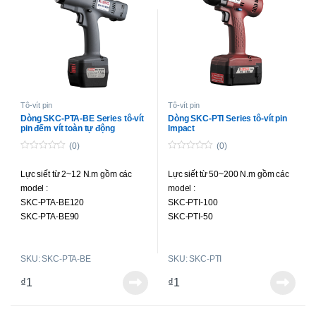
SK-B6250P
Tô-vít pin
Tô-vít pin
Dòng SKC-PTA-BE Series tô-vít
Dòng SKC-PTI Series tô-vít pin
pin đếm vít toàn tự động
Impact
(0)
(0)
0
0
o
o
Lực siết từ 2~12 N.m gồm các
Lực siết từ 50~200 N.m gồm các
u
u
t
t
model :
model :
o
o
f
f
SKC-PTA-BE120
SKC-PTI-100
5
5
SKC-PTA-BE90
SKC-PTI-50
SKC-PTA-BE50F
SKC-PTI-200
SKC-PTI-160
SKU: SKC-PTA-BE
SKU: SKC-PTI
₫
1
₫
1