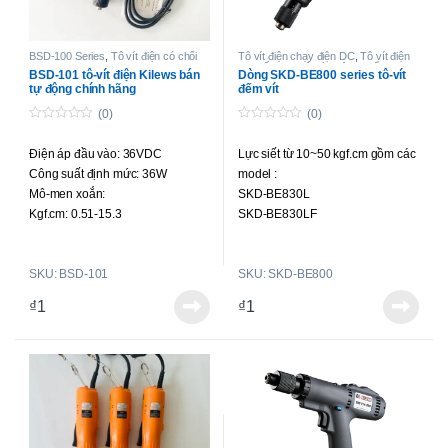
BSD-100 Series
,
Tô vít điện có chổi
Tô vít điện chạy điện DC
,
Tô vít điện
than
lực siết cao
,
Tô-vít không chổi than
BSD-101 tô-vít điện Kilews bán
Dòng SKD-BE800 series tô-vít
lực siết cao
tự động chính hãng
đếm vít
(0)
(0)
0
0
o
o
Điện áp đầu vào: 36VDC
Lực siết từ 10~50 kgf.cm gồm các
u
u
t
t
Công suất định mức: 36W
model :
o
o
f
f
Mô-men xoắn:
SKD-BE830L
5
5
Kgf.cm: 0.51-15.3
SKD-BE830LF
Lbf.in: 0.44-13.28
SKD-BE850L
N.m: 0.05-1.5
SKD-BE830P
SKU: BSD-101
SKU: SKD-BE800
Độ chính xác mô-men xoắn: ±5%
SKD-BE830PF
Điều chỉnh mô-men xoắn: Vô cấp
SKD-BE850P
₫
1
₫
1
Tốc độ không tải (r/min) ±10%:
1100r/min
Đường kính vít áp dụng (mm):
Vít máy: 1.6-4.0
Vít tự ren: 1.6-3.0
Trọng lượng (g): 445
Chiều dài (mm): 220