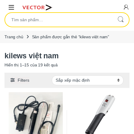
Skip to navigation
Skip to content
Open
Tìm kiếm:
Trang chủ
Sản phẩm được gắn thẻ “kilews việt nam”
kilews việt nam
Hiển thị 1–15 của 19 kết quả
Filters