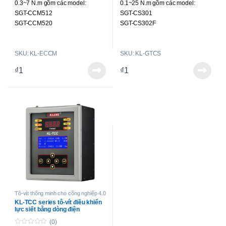
0.3~7 N.m gồm các model:
0.1~25 N.m gồm các model:
o
o
f
f
SGT-CCM512
SGT-CS301
5
5
SGT-CCM520
SGT-CS302F
SGT-CCM525
SGT-CS303
SGT-CCM530F
SGT-CS503
SKU: KL-ECCM
SKU: KL-GTCS
SGT-CCM550
SGT-CS505
SGT-CCM570
SGT-CS507
₫
1
₫
1
SGT-CS712
SGT-CS718
SGT-CS725
SGT-LCS503
SGT-LCS505
SGT-LCS507
SGT-LCS712
SGT-LCS718
SGT-LCS725
Tô-vít thông minh cho công nghiệp 4.0
KL-TCC series tô-vít điều khiển
lực siết bằng dòng điện
(0)