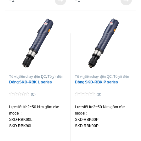
Tô vít điện chạy điện DC
,
Tô vít điện
Tô vít điện chạy điện DC
,
Tô vít điện
lực siết cao
,
Tô-vít không chổi than
lực siết cao
,
Tô-vít không chổi than
Dòng SKD-RBK L series
Dòng SKD-RBK P series
lực siết cao
lực siết cao
(0)
(0)
0
0
o
o
Lực siết từ 2~50 N.m gồm các
Lực siết từ 2~50 N.m gồm các
u
u
t
t
model :
model :
o
o
f
f
SKD-RBK60L
SKD-RBK60P
5
5
SKD-RBK90L
SKD-RBK90P
SKD-RBK120L
SKD-RBK120P
SKD-RBK120LF
SKD-RBK120PF