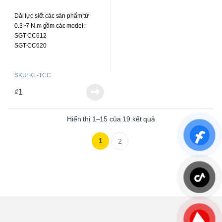
0
o
Dải lực siết các sản phẩm từ
u
t
0.3~7 N.m gồm các model:
o
f
SGT-CC612
5
SGT-CC620
SGT-CC625
SGT-CC630F
SKU: KL-TCC
SGT-CC650
SGT-CC67
₫
1
Hiển thị 1–15 của 19 kết quả
1
2