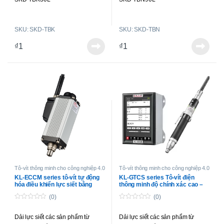
SKD-TBK50L
SKD-TBN120L
SKD-TBK30LF
SKD-TBN180L
SKU: SKD-TBK
SKU: SKD-TBN
SKD-TBK35LF
SKD-TBK50LF
₫
1
₫
1
SKD-TBK70L
Tô-vít thông minh cho công nghiệp 4.0
Tô-vít thông minh cho công nghiệp 4.0
KL-ECCM series tô-vít tự động
KL-GTCS series Tô-vít điện
hóa điều khiển lực siết bằng
thông minh độ chính xác cao –
dòng điện
phát hiện góc siết
(0)
(0)
0
0
o
o
Dải lực siết các sản phẩm từ
Dải lực siết các sản phẩm từ
u
u
t
t