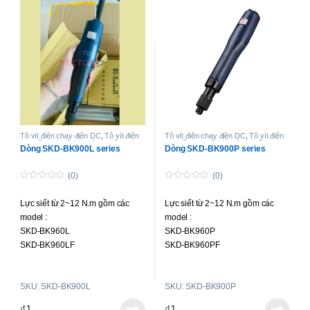
Tô vít điện chạy điện DC
,
Tô vít điện
Tô vít điện chạy điện DC
,
Tô vít điện
lực siết cao
,
Tô-vít không chổi than
lực siết cao
,
Tô-vít không chổi than
Dòng SKD-BK900L series
Dòng SKD-BK900P series
lực siết cao
lực siết cao
(0)
(0)
0
0
o
o
Lực siết từ 2~12 N.m gồm các
Lực siết từ 2~12 N.m gồm các
u
u
t
t
model :
model :
o
o
f
f
SKD-BK960L
SKD-BK960P
5
5
SKD-BK960LF
SKD-BK960PF
SKD-BK990L
SKD-BK990P
SKD-BK9120L
SKD-BK9120P
SKU: SKD-BK900L
SKU: SKD-BK900P
₫
1
₫
1