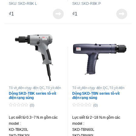
SKU: SKD-RBK L
SKU: SKD-RBK P
SKD-RBK180L
SKD-RBK180P
SKD-RBK180LF
SKD-RBK180PF
₫
1
₫
1
SKD-RBK250L
SKD-RBK250P
SKD-RBK250LF
SKD-RBK250PF
SKD-RBK350L
SKD-RBK350P
SKD-RBK500L
SKD-RBK500P
Tô vít điện chạy điện DC
,
Tô vít điện
Tô vít điện chạy điện DC
,
Tô vít điện
lực siết cao
,
Tô-vít không chổi than
lực siết cao
,
Tô-vít không chổi than
Dòng SKD-TBK series tô-vít
Dòng SKD-TBN series tô-vít
lực siết cao
lực siết cao
điện rạng súng
điện rạng súng
(0)
(0)
0
0
o
o
Lực siết từ 0.3~7 N.m gồm các
Lực siết từ 2~18 N.m gồm các
u
u
t
t
model :
model :
o
o
f
f
KD-TBK20L
SKD-TBN60L
5
5
SKD-TBK30L
SKD-TBN90L