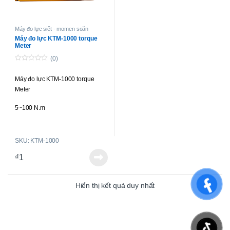
Máy đo lực siết - momen soắn
Máy đo lực KTM-1000 torque
Meter
(0)
0
o
Máy đo lực KTM-1000 torque
u
t
Meter
o
f
5
5~100 N.m
SKU: KTM-1000
₫
1
Hiển thị kết quả duy nhất