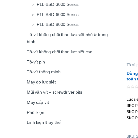
P1L-BSD-3000 Series
P1L-BSD-6000 Series
P1L-BSD-8000 Series
Tô-vít không chổi than lực siết nhỏ & trung
bình
Tô-vít không chổi than lực siết cao
Tô-vít pin
Tô-vít 
Tô-vít thông minh
Dòng 
toàn 
Máy đo lực siết
Mũi vặn vít – screwdriver bits
0
o
Lực si
u
Máy cấp vít
t
SKC-P
o
f
SKC-P
Phối kiện
5
SKC-P
Linh kiện thay thế
SKC-P
SKC-P
SKU: 
SKC-P