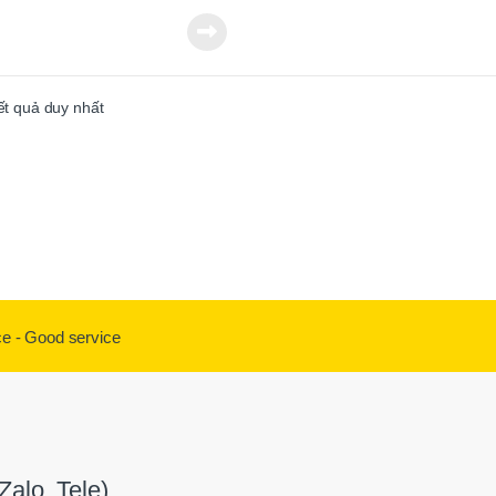
kết quả duy nhất
ce - Good service
alo, Tele)