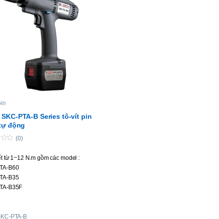
pin
SKC-PTA-B Series tô-vít pin
tự động
(0)
ết từ 1~12 N.m gồm các model :
TA-B60
TA-B35
TA-B35F
TA-B120
TA-B90
SKC-PTA-B
TA-B50F