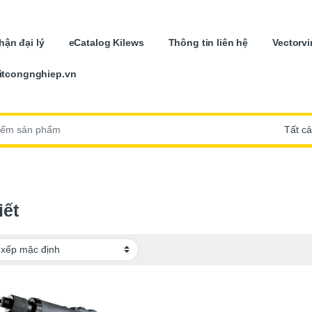
ận đại lý
eCatalog Kilews
Thông tin liên hệ
Vectorvi
itcongnghiep.vn
:
iết