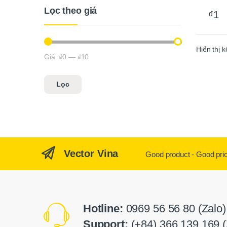
Lọc theo giá
₫
1
Hiển thị 
Giá:
₫0
—
₫10
Giá tối thiểu
Giá tối đa
Lọc
Vector Vina
Good product - Good pri
Hotline:
0969 56 56 80 (Zalo)
Support:
(+84) 366 139 169 (Z