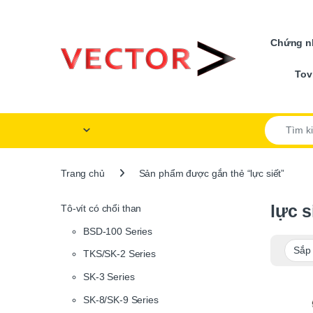
Skip to navigation
Skip to content
Chứng nh
Tov
Search for
Trang chủ
Sản phẩm được gắn thẻ “lực siết”
lực s
Tô-vít có chổi than
BSD-100 Series
TKS/SK-2 Series
SK-3 Series
SK-8/SK-9 Series