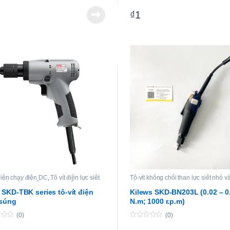
TA-BS30P
₫
1
TA-BS45P
 điện chạy điện DC
,
Tô vít điện lực siết
Tô-vít không chổi than lực siết nhỏ v
-vít không chổi than lực siết cao
bình
SKD-TBK series tô-vít điện
Kilews SKD-BN203L (0.02 – 0
 súng
N.m; 1000 r.p.m)
(0)
(0)
0
o