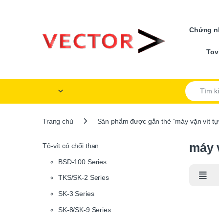
Skip to navigation
Skip to content
Chứng nh
Tov
Search for
Trang chủ
Sản phẩm được gắn thẻ “máy vặn vít tự
máy 
Tô-vít có chổi than
BSD-100 Series
TKS/SK-2 Series
SK-3 Series
SK-8/SK-9 Series