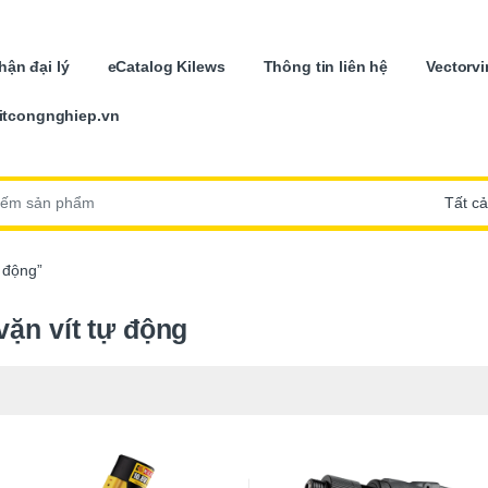
ận đại lý
eCatalog Kilews
Thông tin liên hệ
Vectorvi
itcongnghiep.vn
:
 động”
vặn vít tự động