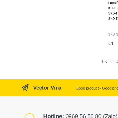
Lực si
u
t
KD-TB
o
f
SKD-T
5
SKD-T
SKD-T
SKD-T
SKU: 
SKD-T
SKD-T
₫
1
Hiển thị t
Vector Vina
Good product - Good pri
Hotline:
0969 56 56 80 (Zalo)