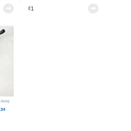
SKC-PTA-L300
₫
1
SKC-PTA-L450
SKC-PTA-L600
à trung
.34