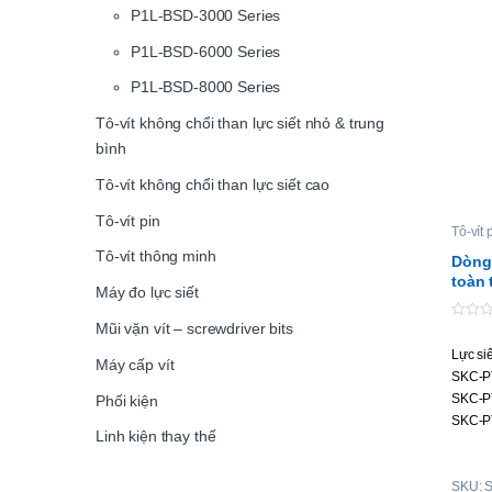
P1L-BSD-3000 Series
P1L-BSD-6000 Series
P1L-BSD-8000 Series
Tô-vít không chổi than lực siết nhỏ & trung
bình
Tô-vít không chổi than lực siết cao
Tô-vít pin
Tô-vít 
Tô-vít thông minh
Dòng 
toàn 
Máy đo lực siết
Mũi vặn vít – screwdriver bits
0
o
Lực si
u
Máy cấp vít
t
SKC-P
o
f
SKC-P
Phối kiện
5
SKC-P
Linh kiện thay thế
SKC-P
SKC-P
SKU: 
SKC-P