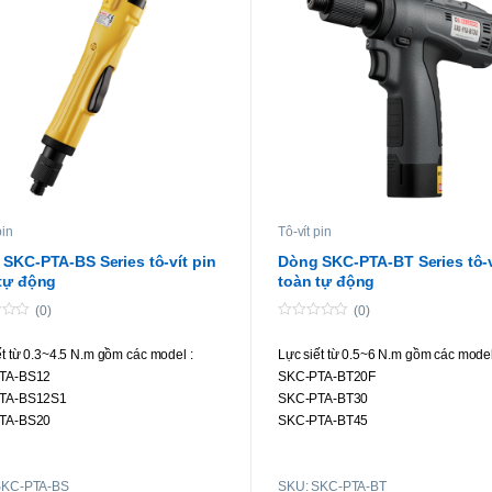
pin
Tô-vít pin
SKC-PTA-BS Series tô-vít pin
Dòng SKC-PTA-BT Series tô-v
tự động
toàn tự động
(0)
(0)
0
o
ết từ 0.3~4.5 N.m gồm các model :
Lực siết từ 0.5~6 N.m gồm các model
u
t
TA-BS12
SKC-PTA-BT20F
o
f
TA-BS12S1
SKC-PTA-BT30
5
TA-BS20
SKC-PTA-BT45
TA-BS30
SKC-PTA-BT60
TA-BS45
SKC-PTA-BS
SKU: SKC-PTA-BT
TA-BS20P