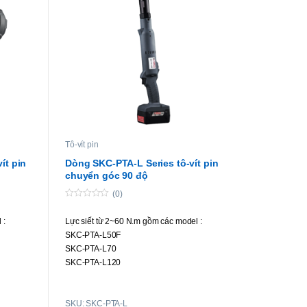
Tô-vít pin
ít pin
Dòng SKC-PTA-L Series tô-vít pin
chuyển góc 90 độ
(0)
0
o
 :
Lực siết từ 2~60 N.m gồm các model :
u
t
SKC-PTA-L50F
o
f
SKC-PTA-L70
5
SKC-PTA-L120
SKC-PTA-L150
SKC-PTA-L80F
SKU: SKC-PTA-L
SKC-PTA-L150F