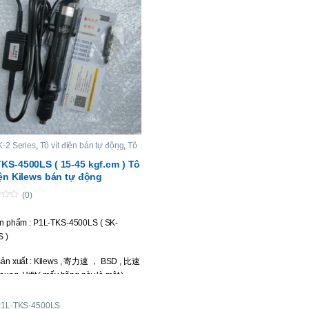
-2 Series
,
Tô vít điện bán tự động
,
Tô
ện chạy điện AC
,
Tô vít điện lực siết cao
KS-4500LS ( 15-45 kgf.cm ) Tô
iện Kilews bán tự động
(0)
n phẩm : P1L-TKS-4500LS ( SK-
 )
ản xuất : Kilews , 寄力速 ， BSD , 比速
ung, Hifit ( mấy hãng này là một )
 vít : Bán tự động, chổi than ngoài.
P1L-TKS-4500LS