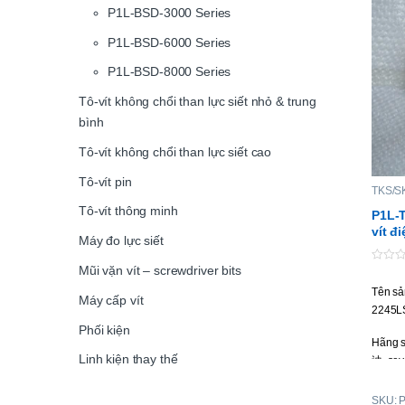
P1L-BSD-3000 Series
P1L-BSD-6000 Series
P1L-BSD-8000 Series
Tô-vít không chổi than lực siết nhỏ & trung
bình
Tô-vít không chổi than lực siết cao
Tô-vít pin
TKS/SK
vít đi
Tô-vít thông minh
P1L-T
vít đ
Máy đo lực siết
Mũi vặn vít – screwdriver bits
0
o
Tên sả
u
Máy cấp vít
t
2245LS
o
f
Phối kiện
5
Hãng s
Linh kiện thay thế
迪, seyo
Loại tô
SKU: 