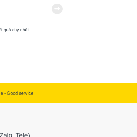
t : 15-45 kgf.cm ( 1.47-4.41 N.m )
: 500 r.p.m
ông tắc khởi động : Bóp cò ( Trigger
kết quả duy nhất
p hoạt động : 220V
ược ốc : M3.0-M6.0
lượng : 600g
n hệ để có giá tốt
t
ce - Good service
alo, Tele)