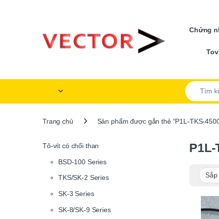
Skip to navigation
Skip to content
Chứng nh
Tov
Search for
Trang chủ
Sản phẩm được gắn thẻ “P1L-TKS-450
P1L-
Tô-vít có chổi than
BSD-100 Series
TKS/SK-2 Series
SK-3 Series
SK-8/SK-9 Series