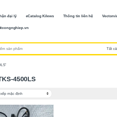
ận đại lý
eCatalog Kilews
Thông tin liên hệ
Vectorvi
itcongnghiep.vn
:
0LS”
TKS-4500LS