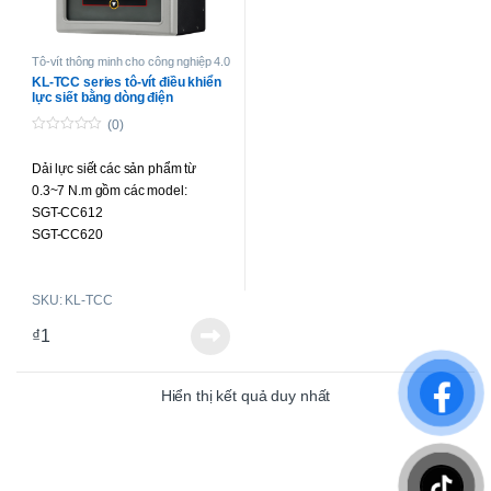
Tô-vít thông minh cho công nghiệp 4.0
KL-TCC series tô-vít điều khiển
lực siết bằng dòng điện
(0)
0
o
Dải lực siết các sản phẩm từ
u
t
0.3~7 N.m gồm các model:
o
f
SGT-CC612
5
SGT-CC620
SGT-CC625
SGT-CC630F
SKU: KL-TCC
SGT-CC650
SGT-CC67
₫
1
Hiển thị kết quả duy nhất