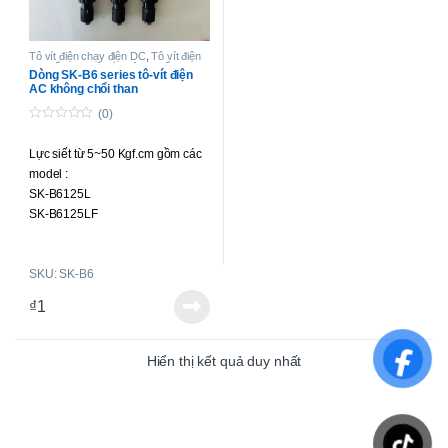
Tô vít điện chạy điện DC
,
Tô vít điện
lực siết cao
,
Tô-vít không chổi than
Dòng SK-B6 series tô-vít điện
lực siết cao
AC không chổi than
(0)
0
o
Lực siết từ 5~50 Kgf.cm gồm các
u
t
model :
o
f
SK-B6125L
5
SK-B6125LF
SK-B6150L
SK-B6230L
SKU: SK-B6
SK-B6230LF
SK-B6250L
₫
1
SK-B6125P
SK-B6125PF
SK-B6150P
Hiển thị kết quả duy nhất
SK-B6230P
SK-B6230PF
SK-B6250P