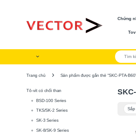
Skip to navigation
Skip to content
Chứng nh
Tov
Search for
Trang chủ
Sản phẩm được gắn thẻ “SKC-PTA-B60
SKC-
Tô-vít có chổi than
BSD-100 Series
TKS/SK-2 Series
SK-3 Series
SK-8/SK-9 Series