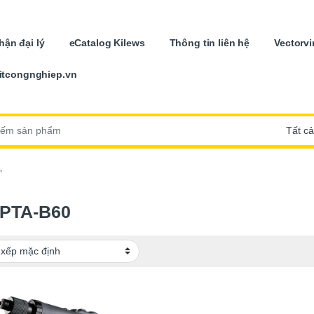
ận đại lý
eCatalog Kilews
Thông tin liên hệ
Vectorvi
itcongnghiep.vn
:
”
PTA-B60