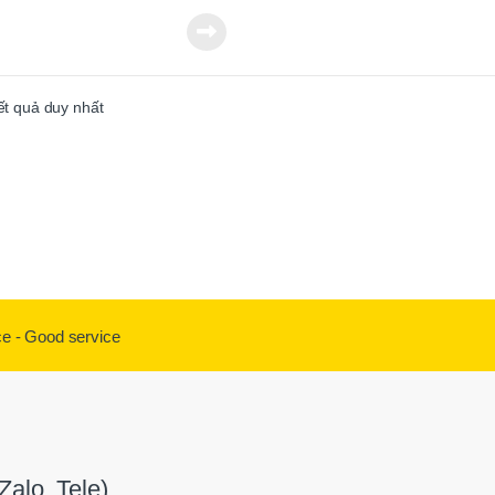
kết quả duy nhất
ce - Good service
alo, Tele)