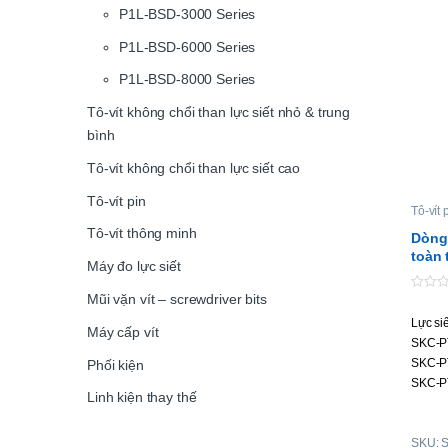
P1L-BSD-3000 Series
P1L-BSD-6000 Series
P1L-BSD-8000 Series
Tô-vít không chổi than lực siết nhỏ & trung
bình
Tô-vít không chổi than lực siết cao
Tô-vít pin
Tô-vít 
Tô-vít thông minh
Dòng 
toàn 
Máy đo lực siết
Mũi vặn vít – screwdriver bits
0
o
Lực si
u
Máy cấp vít
t
SKC-P
o
f
SKC-P
Phối kiện
5
SKC-P
Linh kiện thay thế
SKC-P
SKC-P
SKU: 
SKC-P