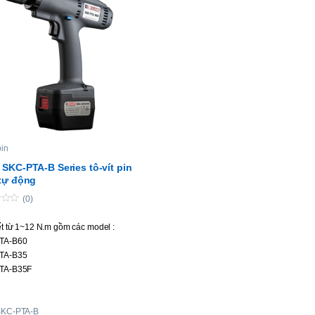
pin
SKC-PTA-B Series tô-vít pin
tự động
(0)
ết từ 1~12 N.m gồm các model :
TA-B60
TA-B35
TA-B35F
TA-B120
TA-B90
SKC-PTA-B
TA-B50F