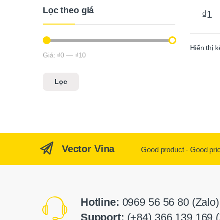
Lọc theo giá
₫
1
Hiển thị 
Giá:
₫0
—
₫10
Giá tối thiểu
Giá tối đa
Lọc
Vector Vina
Good product - Good pri
Hotline:
0969 56 56 80 (Zalo)
Support:
(+84) 366 139 169 (Z