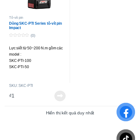
Tô-vít pin
Dòng SKC-PTI Series tô-vít pin
Impact
(0)
0
o
Lực siết từ 50~200 N.m gồm các
u
t
model :
o
f
SKC-PTI-100
5
SKC-PTI-50
SKC-PTI-200
SKC-PTI-160
SKU: SKC-PTI
₫
1
Hiển thị kết quả duy nhất