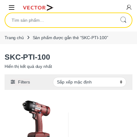
Skip to navigation
Skip to content
Open
Tìm kiếm:
Trang chủ
Sản phẩm được gắn thẻ “SKC-PTI-100”
SKC-PTI-100
Hiển thị kết quả duy nhất
Filters