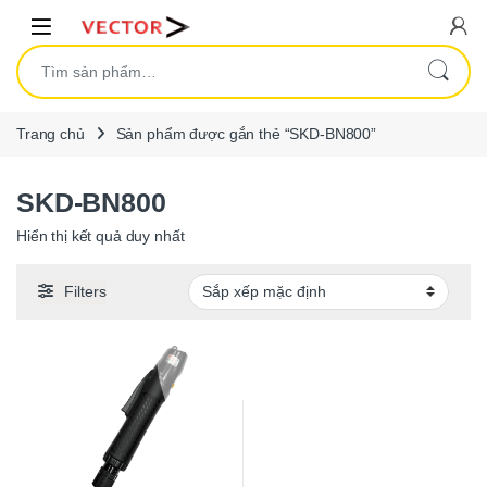
Skip to navigation
Skip to content
Open
Tìm kiếm:
Trang chủ
Sản phẩm được gắn thẻ “SKD-BN800”
SKD-BN800
Hiển thị kết quả duy nhất
Filters