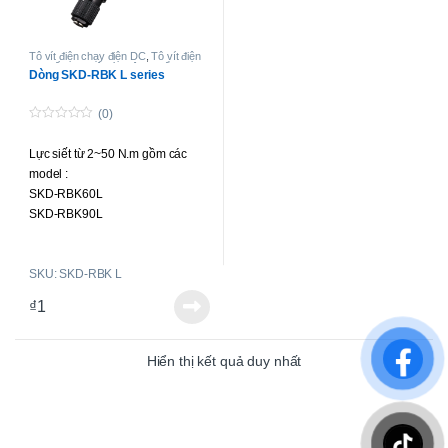
Tô vít điện chạy điện DC
,
Tô vít điện
lực siết cao
,
Tô-vít không chổi than
Dòng SKD-RBK L series
lực siết cao
(0)
0
o
Lực siết từ 2~50 N.m gồm các
u
t
model :
o
f
SKD-RBK60L
5
SKD-RBK90L
SKD-RBK120L
SKD-RBK120LF
SKU: SKD-RBK L
SKD-RBK180L
SKD-RBK180LF
₫
1
SKD-RBK250L
SKD-RBK250LF
SKD-RBK350L
Hiển thị kết quả duy nhất
SKD-RBK500L