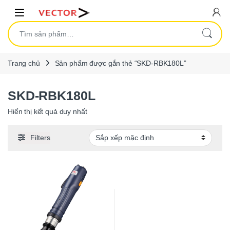
Skip to navigation
Skip to content
Open
Tìm kiếm:
Trang chủ
Sản phẩm được gắn thẻ “SKD-RBK180L”
SKD-RBK180L
Hiển thị kết quả duy nhất
Filters