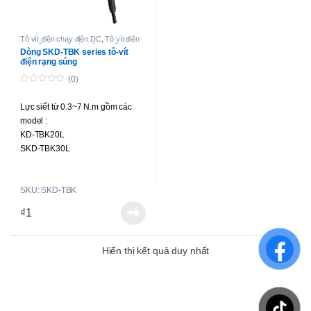
Tô vít điện chạy điện DC
,
Tô vít điện
lực siết cao
,
Tô-vít không chổi than
Dòng SKD-TBK series tô-vít
lực siết cao
điện rạng súng
(0)
0
o
Lực siết từ 0.3~7 N.m gồm các
u
t
model :
o
f
KD-TBK20L
5
SKD-TBK30L
SKD-TBK50L
SKD-TBK30LF
SKU: SKD-TBK
SKD-TBK35LF
SKD-TBK50LF
₫
1
SKD-TBK70L
Hiển thị kết quả duy nhất