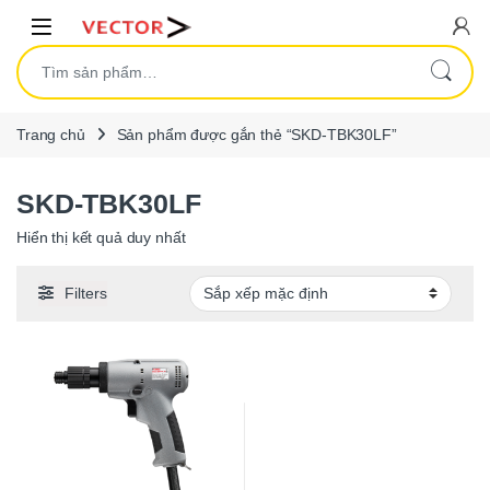
Skip to navigation
Skip to content
Open
Tìm kiếm:
Trang chủ
Sản phẩm được gắn thẻ “SKD-TBK30LF”
SKD-TBK30LF
Hiển thị kết quả duy nhất
Filters