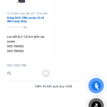
Tô vít điện chạy điện DC
,
Tô vít điện
lực siết cao
,
Tô-vít không chổi than
Dòng SKD-TBN series tô-vít
lực siết cao
điện rạng súng
(0)
0
o
Lực siết từ 2~18 N.m gồm các
u
t
model :
o
f
SKD-TBN60L
5
SKD-TBN90L
SKD-TBN120L
SKD-TBN180L
SKU: SKD-TBN
₫
1
Hiển thị kết quả duy nhất