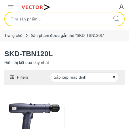
Skip to navigation
Skip to content
Open
Tìm kiếm:
Trang chủ
Sản phẩm được gắn thẻ “SKD-TBN120L”
SKD-TBN120L
Hiển thị kết quả duy nhất
Filters