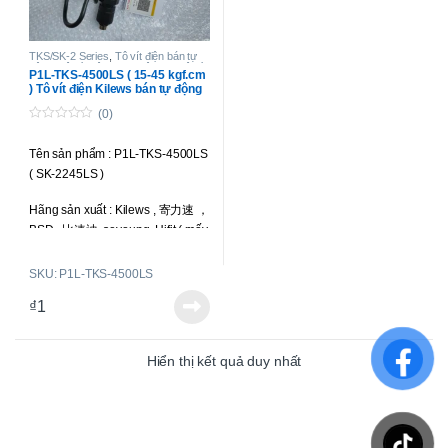
TKS/SK-2 Series
,
Tô vít điện bán tự
động
,
Tô vít điện chạy điện AC
,
Tô vít
P1L-TKS-4500LS ( 15-45 kgf.cm
điện lực siết cao
) Tô vít điện Kilews bán tự động
(0)
0
o
Tên sản phẩm : P1L-TKS-4500LS
u
t
( SK-2245LS )
o
f
5
Hãng sản xuất : Kilews , 寄力速 ，
BSD , 比速迪, seyoung, Hifit ( mấy
hãng này là một )
SKU: P1L-TKS-4500LS
Loại tô vít : Bán tự động, chổi than
₫
1
ngoài.
Lực siết : 15-45 kgf.cm ( 1.47-4.41
Hiển thị kết quả duy nhất
N.m )
Tốc độ : 500 r.p.m
Kiểu công tắc khởi động : Bóp cò