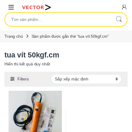
Skip to navigation
Skip to content
Open
Tìm kiếm:
Trang chủ
Sản phẩm được gắn thẻ “tua vít 50kgf.cm”
tua vít 50kgf.cm
Hiển thị kết quả duy nhất
Filters