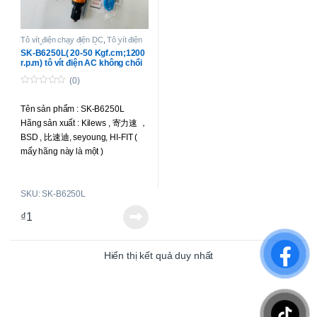
Tô vít điện chạy điện DC
,
Tô vít điện
lực siết cao
,
Tô-vít không chổi than
SK-B6250L( 20-50 Kgf.cm;1200
lực siết cao
r.p.m) tô vít điện AC không chổi
than toàn đự động
(0)
0
o
Tên sản phẩm : SK-B6250L
u
t
Hãng sản xuất : Kilews , 寄力速 ，
o
f
BSD , 比速迪, seyoung, HI-FIT (
5
mấy hãng này là một )
Loại tô vít : toàn tự động, không
chổi than.
SKU: SK-B6250L
Lực siết : 20-50 kgf.cm ( 1.96
-4.90 N.m )
₫
1
Tốc độ : 1200 r.p.m
Điện áp hoạt động : 220V
Điện áp vào : 220V
Hiển thị kết quả duy nhất
Siết được ốc : M4.0-M5.0
Trọng lượng : 810g
Đầu bits sử dụng : A lục giác 5mm
hoặc B lục giác 6.35mm