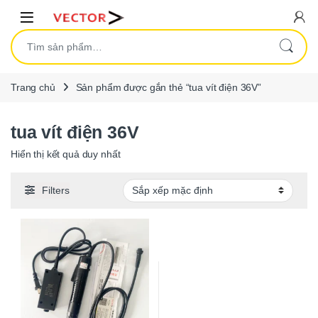
Skip to navigation
Skip to content
Open
Tìm kiếm:
Trang chủ
Sản phẩm được gắn thẻ “tua vít điện 36V”
tua vít điện 36V
Hiển thị kết quả duy nhất
Filters