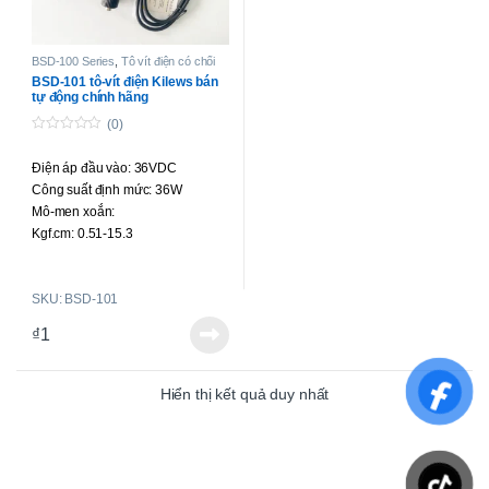
BSD-100 Series
,
Tô vít điện có chổi
than
BSD-101 tô-vít điện Kilews bán
tự động chính hãng
(0)
0
o
Điện áp đầu vào: 36VDC
u
t
Công suất định mức: 36W
o
f
Mô-men xoắn:
5
Kgf.cm: 0.51-15.3
Lbf.in: 0.44-13.28
N.m: 0.05-1.5
SKU: BSD-101
Độ chính xác mô-men xoắn: ±5%
Điều chỉnh mô-men xoắn: Vô cấp
₫
1
Tốc độ không tải (r/min) ±10%:
1100r/min
Đường kính vít áp dụng (mm):
Hiển thị kết quả duy nhất
Vít máy: 1.6-4.0
Vít tự ren: 1.6-3.0
Trọng lượng (g): 445
Chiều dài (mm): 220