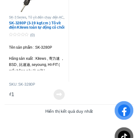
SK-3 Series
,
Tô vít điện chạy điện AC
,
Tô vít điện lực siết trung bình
,
Tô vít
SK-3280P (3-19 kgf.cm ) Tô vít
điện toàn tự động
điện Kilews toàn tự động có chổi
than
(0)
0
o
Tên sản phẩm : SK-3280P
u
t
o
Hãng sản xuất : Kilews , 寄力速 ，
f
5
BSD , 比速迪, seyoung, HI-FIT (
mấy hãng này là một )
Loại tô vít : toàn tự động, có chổi
SKU: SK-3280P
than.
₫
1
Lực siết : 3-19 kgf.cm ( 2.9 -1.86
N.m )
Hiển thị kết quả duy nhất
Tốc độ : 1000 r.p.m
Kiểu công tắc khởi động : Nhấn
xuống ( Push start )