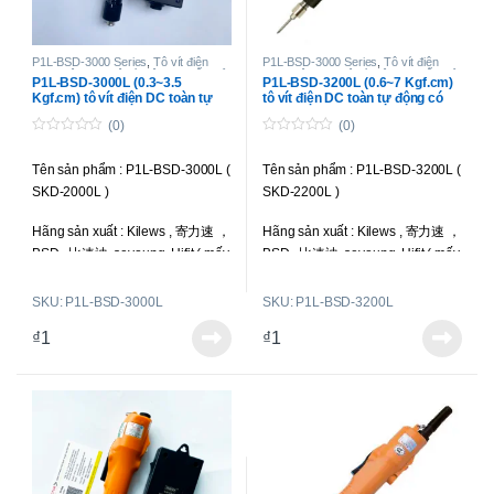
P1L-BSD-3000 Series
,
Tô vít điện
P1L-BSD-3000 Series
,
Tô vít điện
chạy điện DC
,
Tô vít điện lực siết nhỏ
,
chạy điện DC
,
Tô vít điện lực siết nhỏ
,
P1L-BSD-3000L (0.3~3.5
P1L-BSD-3200L (0.6~7 Kgf.cm)
Tô vít điện toàn tự động
Tô vít điện toàn tự động
Kgf.cm) tô vít điện DC toàn tự
tô vít điện DC toàn tự động có
động có chổi than
chổi than
(0)
(0)
0
0
o
o
Tên sản phẩm : P1L-BSD-3000L (
Tên sản phẩm : P1L-BSD-3200L (
u
u
t
t
SKD-2000L )
SKD-2200L )
o
o
f
f
5
5
Hãng sản xuất : Kilews , 寄力速 ，
Hãng sản xuất : Kilews , 寄力速 ，
BSD , 比速迪, seyoung, Hifit ( mấy
BSD , 比速迪, seyoung, Hifit ( mấy
hãng này là một )
hãng này là một )
SKU: P1L-BSD-3000L
SKU: P1L-BSD-3200L
Loại tô vít : Toàn tự động; chổi
Loại tô vít : Toàn tự động; chổi
₫
1
₫
1
than ngoài, có thể thay thế được;
than ngoài, có thể thay thế được;
sử dụng dòng điện DC.
sử dụng dòng điện DC.
Lực siết : 0.3-3.5 kgf.cm ( 0.03-
Lực siết : 0.6-7 kgf.cm ( 0.06-0.69
0.34 N.m )
N.m )
Tốc độ : 900 r.p.m
Tốc độ : 1000 r.p.m