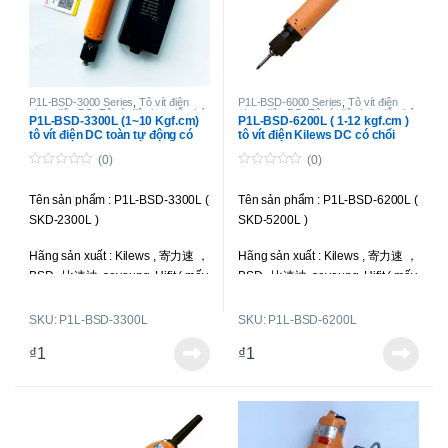
Kiểu công tắc khởi động : Bóp cò
Kiểu công tắc khởi động : Bóp cò
( Trigger Start )
( Trigger Start )
Điện áp hoạt động : 220V (
có
Điện áp hoạt động : 220V (
có
tặng kèm bộ cấp nguồn
)
tặng kèm bộ cấp nguồn
)
P1L-BSD-3000 Series
,
Tô vít điện
P1L-BSD-6000 Series
,
Tô vít điện
chạy điện DC
,
Tô vít điện lực siết nhỏ
,
chạy điện DC
,
Tô vít điện lực siết nhỏ
,
Siết được ốc : M1.0-M2.3
Siết được ốc : M1.4-M2.6
P1L-BSD-3300L (1~10 Kgf.cm)
P1L-BSD-6200L ( 1-12 kgf.cm )
Tô vít điện toàn tự động
Tô vít điện toàn tự động
tô vít điện DC toàn tự động có
tô vít điện Kilews DC có chổi
chổi than
than
Trọng lượng : 270 g
Trọng lượng : 270 g
(0)
(0)
0
0
Liên hệ để có giá
Liên hệ để có giá
o
o
Tên sản phẩm : P1L-BSD-3300L (
Tên sản phẩm : P1L-BSD-6200L (
u
u
tốt nhất
tốt nhất
t
t
SKD-2300L )
SKD-5200L )
o
o
f
f
5
5
Hãng sản xuất : Kilews , 寄力速 ，
Hãng sản xuất : Kilews , 寄力速 ，
BSD , 比速迪, seyoung, Hifit ( mấy
BSD , 比速迪, seyoung, Hifit ( mấy
hãng này là một )
hãng này là một )
SKU: P1L-BSD-3300L
SKU: P1L-BSD-6200L
Loại tô vít : Toàn tự động; chổi
Loại tô vít : Toàn tự động; chổi
₫
1
₫
1
than ngoài, có thể thay thế được;
than ngoài, có thể thay thế được;
sử dụng dòng điện DC.
sử dụng dòng điện DC.
Lực siết : 1-10 kgf.cm ( 0.1-0.98
Lực siết : 1-12 kgf.cm (0.1-1.18
N.m )
N.m )