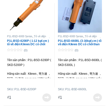
Tốc độ : 700 r.p.m
Tốc độ : 1000 r.p.m
Kiểu công tắc khởi động : Bóp cò
Kiểu công tắc khởi động : Bóp cò
( Trigger Start )
( Trigger Start )
Điện áp hoạt động : 220V (
có
Điên áp vào : 220V
tặng kèm bộ cấp nguồn
)
Điện áp hoạt động : DC 24V-32V (
P1L-BSD-6000 Series
,
Tô vít điện
P1L-BSD-6000 Series
,
Tô vít điện
chạy điện DC
,
Tô vít điện lực siết nhỏ
,
chạy điện DC
,
Tô vít điện lực siết nhỏ
,
Siết được ốc : M1.6-M3.0
có tặng kèm bộ cấp nguồn BSP-
P1L-BSD-6200P ( 1-12 kgf.cm )
P1L-BSD-6600L (3-16kgf.cm ) tô
Tô vít điện toàn tự động
Tô vít điện toàn tự động
tô vít điện Kilews DC có chổi
vít điện Kilews DC có chổi than
32HL-60W
)
than
Trọng lượng : 270 g
(0)
(0)
Siết được ốc : M1.6-M3.0
0
0
Liên hệ để có giá
o
o
Tên sản phẩm : P1L-BSD-6200P (
Tên sản phẩm : P1L-BSD-6600L (
u
u
Trọng lượng : 480g
tốt nhất
t
t
SKD-5200P )
SKD-5300L )
o
o
f
f
Liên hệ để có giá tốt nhất
5
5
Hãng sản xuất : Kilews , 寄力速 ，
Hãng sản xuất : Kilews , 寄力速 ，
BSD , 比速迪, seyoung, Hifit ( mấy
BSD , 比速迪, seyoung, Hifit ( mấy
hãng này là một )
hãng này là một )
SKU: P1L-BSD-6200P
SKU: P1L-BSD-6600L
Loại tô vít : Toàn tự động; chổi
Loại tô vít : Toàn tự động; chổi
₫
1
₫
1
than ngoài, có thể thay thế được;
than ngoài, có thể thay thế được;
sử dụng dòng điện DC.
sử dụng dòng điện DC.