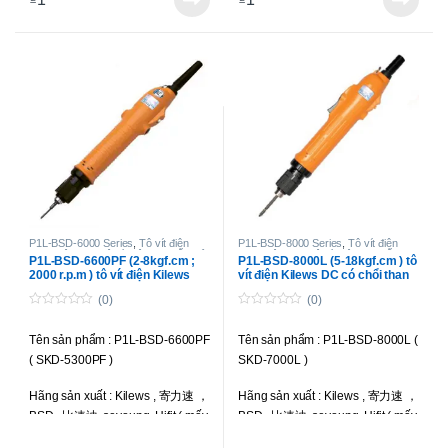
sử dụng dòng điện DC.
sử dụng dòng điện DC.
Lực siết : 1-8 kgf.cm (0.1-0.78 N.m
Lực siết : 3-16 kgf.cm (0.29-1.57
)
N.m )
Tốc độ : 2000 r.p.m
Tốc độ : 1000 r.p.m
Kiểu công tắc khởi động : Bóp cò
Kiểu công tắc khởi động : Bóp cò
( Trigger Start )
( Trigger Start )
Điên áp vào : 220V
Điên áp vào : 220V
Điện áp hoạt động : DC 24V-32V (
Điện áp hoạt động : DC 24V-32V (
P1L-BSD-6000 Series
,
Tô vít điện
P1L-BSD-8000 Series
,
Tô vít điện
chạy điện DC
,
Tô vít điện lực siết nhỏ
,
chạy điện DC
,
Tô vít điện lực siết
có tặng kèm bộ cấp nguồn BSP-
có tặng kèm bộ cấp nguồn BSP-
P1L-BSD-6600PF (2-8kgf.cm ;
P1L-BSD-8000L (5-18kgf.cm ) tô
Tô vít điện toàn tự động
trung bình
,
Tô vít điện toàn tự động
2000 r.p.m ) tô vít điện Kilews
vít điện Kilews DC có chổi than
32HL-60W
)
32HL-60W
)
DC có chổi than
(0)
(0)
Siết được ốc : M1.6-M3.0
Siết được ốc : M2.3-M3.5
0
0
o
o
Tên sản phẩm : P1L-BSD-6600PF
Tên sản phẩm : P1L-BSD-8000L (
u
u
Trọng lượng : 480g
Trọng lượng : 480g
t
t
( SKD-5300PF )
SKD-7000L )
o
o
f
f
Liên hệ để có giá tốt nhất
Liên hệ để có giá tốt nhất
5
5
Hãng sản xuất : Kilews , 寄力速 ，
Hãng sản xuất : Kilews , 寄力速 ，
BSD , 比速迪, seyoung, Hifit ( mấy
BSD , 比速迪, seyoung, Hifit ( mấy
hãng này là một )
hãng này là một )