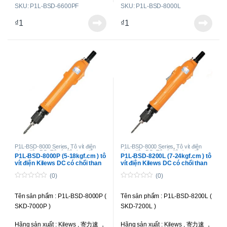
SKU: P1L-BSD-6600PF
SKU: P1L-BSD-8000L
Loại tô vít : Toàn tự động; chổi
Loại tô vít : Toàn tự động; chổi
₫
1
₫
1
than ngoài, có thể thay thế được;
than ngoài, có thể thay thế được;
sử dụng dòng điện DC.
sử dụng dòng điện DC.
Lực siết : 2-8 kgf.cm (0.2-0.78 N.m
Lực siết : 5-18 kgf.cm (0.49-1.76
)
N.m )
Tốc độ : 2000 r.p.m
Tốc độ : 1000 r.p.m
Kiểu công tắc khởi động : Nhấn
Kiểu công tắc khởi động : Bóp cò
xuống ( Push Start )
( Trigger Start )
Điên áp vào : 220V
Điên áp vào : 220V
Điện áp hoạt động : DC 24V-32V (
Điện áp hoạt động : DC 24V-32V (
P1L-BSD-8000 Series
,
Tô vít điện
P1L-BSD-8000 Series
,
Tô vít điện
chạy điện DC
,
Tô vít điện lực siết
chạy điện DC
,
Tô vít điện lực siết
có tặng kèm bộ cấp nguồn BSP-
có tặng kèm bộ cấp nguồn BSP-
P1L-BSD-8000P (5-18kgf.cm ) tô
P1L-BSD-8200L (7-24kgf.cm ) tô
trung bình
,
Tô vít điện toàn tự động
trung bình
,
Tô vít điện toàn tự động
vít điện Kilews DC có chổi than
vít điện Kilews DC có chổi than
32HL-60W
)
32HL-60W
)
(0)
(0)
Siết được ốc : M1.6-M3.0
Siết được ốc : M2.0-M3.5
0
0
o
o
Tên sản phẩm : P1L-BSD-8000P (
Tên sản phẩm : P1L-BSD-8200L (
u
u
Trọng lượng : 480g
Trọng lượng : 600g
t
t
SKD-7000P )
SKD-7200L )
o
o
f
f
Liên hệ để có giá tốt nhất
Liên hệ để có giá tốt nhất
5
5
Hãng sản xuất : Kilews , 寄力速 ，
Hãng sản xuất : Kilews , 寄力速 ，