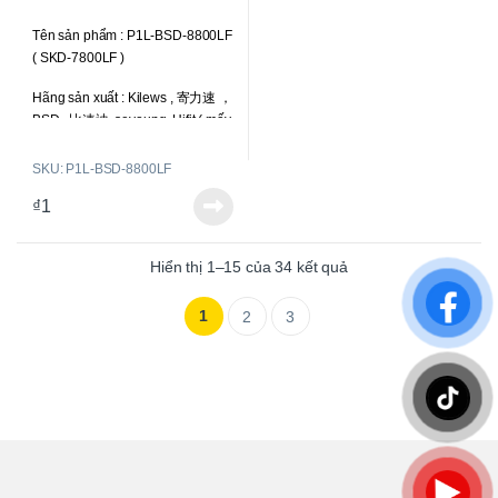
Siết được ốc : M2.6-M4.0
Siết được ốc : M3.0-M5.0
0
o
Tên sản phẩm : P1L-BSD-8800LF
u
Trọng lượng : 600g
Trọng lượng : 600g
t
( SKD-7800LF )
o
f
Liên hệ để có giá tốt nhất
Liên hệ để có giá tốt nhất
5
Hãng sản xuất : Kilews , 寄力速 ，
BSD , 比速迪, seyoung, Hifit ( mấy
hãng này là một )
SKU: P1L-BSD-8800LF
Loại tô vít : Toàn tự động; chổi
₫
1
than ngoài, có thể thay thế được;
sử dụng dòng điện DC.
Hiển thị 1–15 của 34 kết quả
Lực siết : 2-10 kgf.cm (0.2-0.98
N.m )
1
2
3
Tốc độ : 2000 r.p.m
Kiểu công tắc khởi động : Bóp cò
( Trigger Start )
Điên áp vào : 220V
Điện áp hoạt động : DC 24V-32V (
có tặng kèm bộ cấp nguồn BSP-