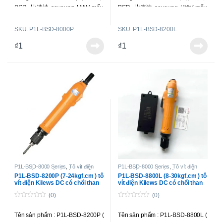
BSD , 比速迪, seyoung, Hifit ( mấy
BSD , 比速迪, seyoung, Hifit ( mấy
hãng này là một )
hãng này là một )
SKU: P1L-BSD-8000P
SKU: P1L-BSD-8200L
Loại tô vít : Toàn tự động; chổi
Loại tô vít : Toàn tự động; chổi
₫
1
₫
1
than ngoài, có thể thay thế được;
than ngoài, có thể thay thế được;
sử dụng dòng điện DC.
sử dụng dòng điện DC.
Lực siết : 5-18 kgf.cm (0.49-1.76
Lực siết : 7-24 kgf.cm (0.69-2.35
N.m )
N.m )
Tốc độ : 1000 r.p.m
Tốc độ : 750 r.p.m
Kiểu công tắc khởi động : Nhấn
Kiểu công tắc khởi động : Bóp cò
xuống (Push Start )
( Trigger Start )
Điên áp vào : 220V
Điên áp vào : 220V
Điện áp hoạt động : DC 24V-32V (
Điện áp hoạt động : DC 24V-32V (
P1L-BSD-8000 Series
,
Tô vít điện
P1L-BSD-8000 Series
,
Tô vít điện
chạy điện DC
,
Tô vít điện lực siết
chạy điện DC
,
Tô vít điện lực siết cao
,
có tặng kèm bộ cấp nguồn BSP-
có tặng kèm bộ cấp nguồn BSP-
P1L-BSD-8200P (7-24kgf.cm ) tô
P1L-BSD-8800L (8-30kgf.cm ) tô
trung bình
,
Tô vít điện toàn tự động
Tô vít điện toàn tự động
vít điện Kilews DC có chổi than
vít điện Kilews DC có chổi than
32HL-60W
)
32HL-60W
)
(0)
(0)
Siết được ốc : M2.0-M3.5
Siết được ốc : M2.6-M4.0
0
0
o
o
Tên sản phẩm : P1L-BSD-8200P (
Tên sản phẩm : P1L-BSD-8800L (
u
u
Trọng lượng : 600g
Trọng lượng : 600g
t
t