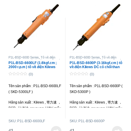
Lực siết : 1-12 kgf.cm (0.1-1.18
Lực siết : 3-16 kgf.cm (0.29-1.57
N.m )
N.m )
Tốc độ : 1000 r.p.m
Tốc độ : 1000 r.p.m
Kiểu công tắc khởi động : Nhấn
Kiểu công tắc khởi động : Bóp cò
xuống ( Push Start )
( Trigger Start )
Điên áp vào : 220V
Điên áp vào : 220V
Điện áp hoạt động : DC 24V-32V (
Điện áp hoạt động : DC 24V-32V (
P1L-BSD-6000 Series
,
Tô vít điện
P1L-BSD-6000 Series
,
Tô vít điện
chạy điện DC
,
Tô vít điện lực siết nhỏ
,
chạy điện DC
,
Tô vít điện lực siết nhỏ
,
có tặng kèm bộ cấp nguồn BSP-
có tặng kèm bộ cấp nguồn BSP-
P1L-BSD-6600LF (1-8kgf.cm ;
P1L-BSD-6600P (3-16kgf.cm ) tô
Tô vít điện toàn tự động
Tô vít điện toàn tự động
2000 r.p.m ) tô vít điện Kilews
vít điện Kilews DC có chổi than
32HL-60W
)
32HL-60W
)
DC có chổi than
(0)
(0)
Siết được ốc : M1.6-M3.0
Siết được ốc : M2.3-M3.5
0
0
o
o
Tên sản phẩm : P1L-BSD-6600LF
Tên sản phẩm : P1L-BSD-6600P (
u
u
Trọng lượng : 480g
Trọng lượng : 480g
t
t
( SKD-5300LF )
SKD-5300P )
o
o
f
f
Liên hệ để có giá tốt nhất
Liên hệ để có giá tốt nhất
5
5
Hãng sản xuất : Kilews , 寄力速 ，
Hãng sản xuất : Kilews , 寄力速 ，
BSD , 比速迪, seyoung, Hifit ( mấy
BSD , 比速迪, seyoung, Hifit ( mấy
hãng này là một )
hãng này là một )
SKU: P1L-BSD-6600LF
SKU: P1L-BSD-6600P
Loại tô vít : Toàn tự động; chổi
Loại tô vít : Toàn tự động; chổi
₫
1
₫
1
than ngoài, có thể thay thế được;
than ngoài, có thể thay thế được;