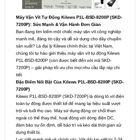
Máy Vặn Vít Tự Động Kilews P1L-BSD-8200P (SKD-
7200P): Sức Mạnh & Vận Hành Đơn Giản
Bạn đang tìm kiếm một chiếc máy vặn vít công nghiệp
mạnh mẽ, đáng tin cậy và dễ sử dụng cho dây chuyền
sản xuất? Là đại lý Kilews chính thức tại Việt Nam,
chúng tôi tự hào giới thiệu máy vặn vít tự động Kilews
P1L-BSD-8200P (còn được biết đến với mã SKD-
7200P) – giải pháp tối ưu cho mọi nhu cầu lắp ráp chi
tiết.
Đặc Điểm Nổi Bật Của Kilews P1L-BSD-8200P (SKD-
7200P)
Kilews P1L-BSD-8200P (SKD-7200P) là dòng tô vít điện
toàn tự động được thiết kế để mang lại hiệu suất vượt
trội và tuổi thọ cao. Máy sử dụng động cơ chổi than
ngoài có thể thay thế, hoạt động với dòng điện DC,
đảm bảo sự ổn định, dễ bảo trì và kéo dài thời gian sử
dụng thiết bị.
Lực siết mạnh mẽ và chính xác: Với dải lực siết từ 7-24