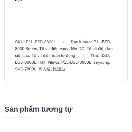
SKU:
P1L-BSD-8800L
Danh mục:
P1L-BSD-
8000 Series
,
Tô vít điện chạy điện DC
,
Tô vít điện lực
siết cao
,
Tô vít điện toàn tự động
Thẻ:
BSD
,
BSD-8800L
,
Hifit
,
Kilews
,
P1L-BSD-8800L
,
seyoung
,
SKD-7800L
,
寄力速
,
比速迪
Sản phẩm tương tự