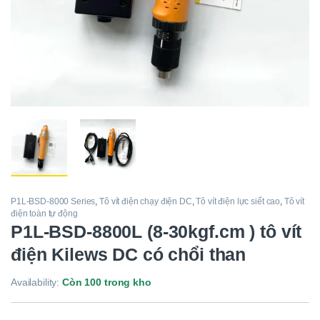
P1L-BSD-8000 Series
,
Tô vít điện chạy điện DC
,
Tô vít điện lực siết cao
,
Tô vít
điện toàn tự động
P1L-BSD-8800L (8-30kgf.cm ) tô vít
điện Kilews DC có chổi than
Availability:
Còn 100 trong kho