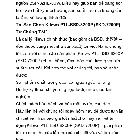
nguồn BSP-32HL-60W. Điều này giúp bạn dễ dàng tích
hợp vào bất kỳ môi trường sản xuất nào mà không cần
lo lắng về tương thích điện.
Tại Sao Chọn Kilews P1L-BSD-8200P (SKD-7200P)
Từ Chúng Tôi?
Là đại lý Kilews chính thức (bao gồm cả BSD, 比速迪 –
đều thuộc cùng một nhà sản xuất) tại Việt Nam, chúng
tôi cam kết cung cấp sản phẩm Kilews P1L-BSD-8200P
(SKD-7200P) chính hãng, đảm bảo chất lượng và hiệu
suất vượt trội. Khi hợp tác với chúng tôi, bạn sẽ nhận
được:
Sản phẩm chất lượng cao, có nguồn gốc rõ ràng.
Hỗ trợ kỹ thuật chuyên nghiệp từ đội ngũ giàu kinh
nghiệm.
Chính sách bảo hành và hậu mãi uy tín, chu đáo.
Hãy liên hệ với chúng tôi ngay hôm nay để được tư vấn
chi tiết và nhận báo giá tốt nhất cho máy vặn vít tự
động Kilews P1L-BSD-8200P (SKD-7200P) – giải pháp
tối ưu cho nhu cầu lắp ráp các chi tiết vừa và lớn của
bạn!