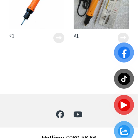
₫
1
₫
1
Hotline:
0969 56 56