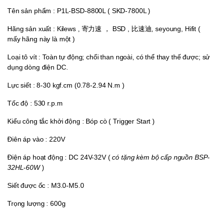
Tên sản phẩm : P1L-BSD-8800L ( SKD-7800L )
Hãng sản xuất : Kilews , 寄力速 ， BSD , 比速迪, seyoung, Hifit (
mấy hãng này là một )
Loại tô vít : Toàn tự động; chổi than ngoài, có thể thay thế được; sử
dụng dòng điện DC.
Lực siết : 8-30 kgf.cm (0.78-2.94 N.m )
Tốc độ : 530 r.p.m
Kiểu công tắc khởi động : Bóp cò ( Trigger Start )
Điên áp vào : 220V
Điện áp hoạt động : DC 24V-32V (
có tặng kèm bộ cấp nguồn BSP-
32HL-60W
)
Siết được ốc : M3.0-M5.0
Trọng lượng : 600g