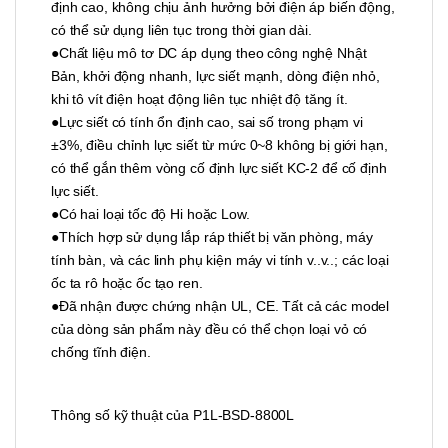
định cao, không chịu ảnh hưởng bởi điện áp biến động,
có thể sử dụng liên tục trong thời gian dài.
●Chất liệu mô tơ DC áp dụng theo công nghệ Nhật
Bản, khởi động nhanh, lực siết mạnh, dòng điện nhỏ,
khi tô vít điện hoạt động liên tục nhiệt độ tăng ít.
●Lực siết có tính ổn định cao, sai số trong phạm vi
±3%, điều chỉnh lực siết từ mức 0~8 không bị giới hạn,
có thể gắn thêm vòng cố định lực siết KC-2 để cố định
lực siết.
●Có hai loại tốc độ Hi hoặc Low.
●Thích hợp sử dụng lắp ráp thiết bị văn phòng, máy
tính bàn, và các linh phụ kiện máy vi tính v..v..; các loại
ốc ta rô hoặc ốc tạo ren.
●Đã nhận được chứng nhận UL, CE. Tất cả các model
của dòng sản phẩm này đều có thể chọn loại vỏ có
chống tĩnh điện.
Thông số kỹ thuật của P1L-BSD-8800L