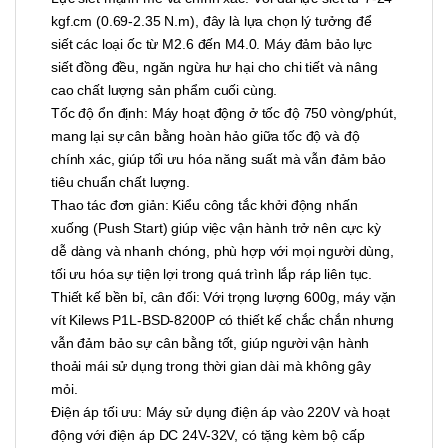
kgf.cm (0.69-2.35 N.m), đây là lựa chọn lý tưởng để
siết các loại ốc từ M2.6 đến M4.0. Máy đảm bảo lực
siết đồng đều, ngăn ngừa hư hại cho chi tiết và nâng
cao chất lượng sản phẩm cuối cùng.
Tốc độ ổn định: Máy hoạt động ở tốc độ 750 vòng/phút,
mang lại sự cân bằng hoàn hảo giữa tốc độ và độ
chính xác, giúp tối ưu hóa năng suất mà vẫn đảm bảo
tiêu chuẩn chất lượng.
Thao tác đơn giản: Kiểu công tắc khởi động nhấn
xuống (Push Start) giúp việc vận hành trở nên cực kỳ
dễ dàng và nhanh chóng, phù hợp với mọi người dùng,
tối ưu hóa sự tiện lợi trong quá trình lắp ráp liên tục.
Thiết kế bền bỉ, cân đối: Với trọng lượng 600g, máy vặn
vít Kilews P1L-BSD-8200P có thiết kế chắc chắn nhưng
vẫn đảm bảo sự cân bằng tốt, giúp người vận hành
thoải mái sử dụng trong thời gian dài mà không gây
mỏi.
Điện áp tối ưu: Máy sử dụng điện áp vào 220V và hoạt
động với điện áp DC 24V-32V, có tặng kèm bộ cấp