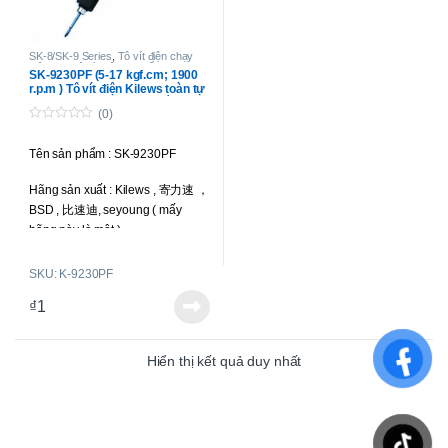
SK-8/SK-9 Series
,
Tô vít điện chạy
điện AC
,
Tô vít điện lực siết trung
SK-9230PF (5-17 kgf.cm; 1900
bình
,
Tô vít điện toàn tự động
r.p.m ) Tô vít điện Kilews toàn tự
động,có chổi than công tắc nhấn
(0)
0
o
Tên sản phẩm : SK-9230PF
u
t
o
Hãng sản xuất : Kilews , 寄力速 ，
f
5
BSD , 比速迪, seyoung ( mấy
hãng này là một )
Loại tô vít : toàn tự động, có chổi
SKU: K-9230PF
than.
₫
1
Lực siết : 5-17 kgf.cm ( 0.5 -1.67
N.m )
Hiển thị kết quả duy nhất
Tốc độ : 1900 r.p.m
Kiểu công tắc khởi động : Nhấn
xuống ( Push Start )