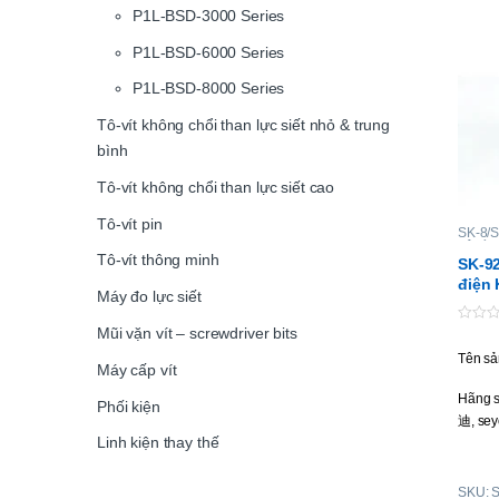
P1L-BSD-3000 Series
P1L-BSD-6000 Series
P1L-BSD-8000 Series
Tô-vít không chổi than lực siết nhỏ & trung
bình
Tô-vít không chổi than lực siết cao
Tô-vít pin
SK-8/S
Tô vít 
Tô-vít thông minh
động
SK-92
điện 
Máy đo lực siết
than
Mũi vặn vít – screwdriver bits
0
o
Tên sả
u
Máy cấp vít
t
o
Hãng s
f
Phối kiện
5
迪, sey
Linh kiện thay thế
Loại tô
SKU: 