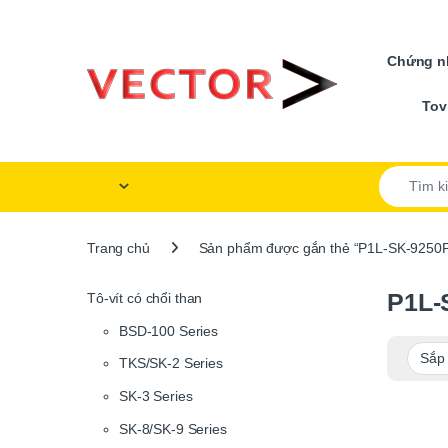
Skip to navigation
Skip to content
Chứng nh
Tov
Search for
Trang chủ
Sản phẩm được gắn thẻ “P1L-SK-9250
P1L-
Tô-vít có chổi than
BSD-100 Series
TKS/SK-2 Series
SK-3 Series
SK-8/SK-9 Series