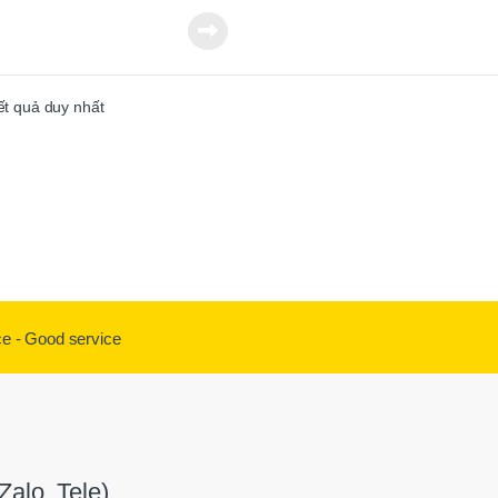
t : 15-45 kgf.cm ( 1.47-4.41 N.m )
: 500 r.p.m
p hoạt động : 220V
kết quả duy nhất
ông tắc khởi động : nhấn xuống ( Push
ược ốc : M2.3-M5.0
lượng : 700g
ẩm còn có các tên gọi khác tùy theo thị
 phân phối: SY-9250P ; P1L-SK-9250P
ce - Good service
alo, Tele)