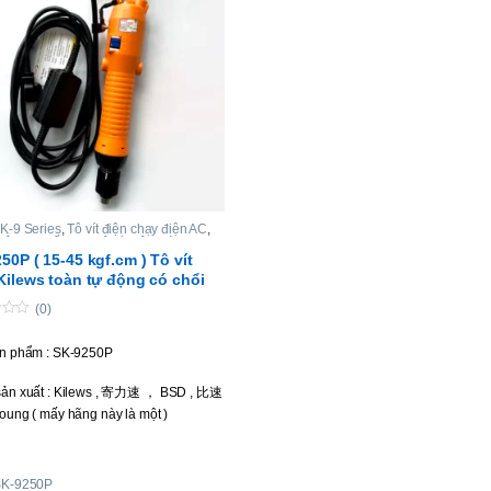
K-9 Series
,
Tô vít điện chạy điện AC
,
điện lực siết cao
,
Tô vít điện toàn tự
50P ( 15-45 kgf.cm ) Tô vít
Kilews toàn tự động có chổi
(0)
n phẩm : SK-9250P
ản xuất : Kilews , 寄力速 ， BSD , 比速
oung ( mấy hãng này là một )
 vít : toàn tự động, có chổi than.
SK-9250P