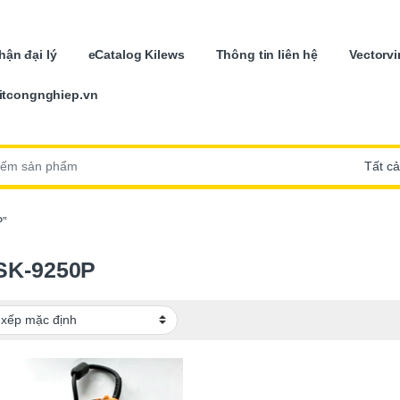
ận đại lý
eCatalog Kilews
Thông tin liên hệ
Vectorvi
itcongnghiep.vn
:
P”
SK-9250P