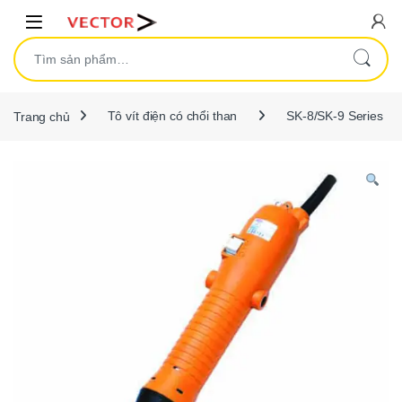
Skip to navigation
Skip to content
Open
Tìm kiếm:
Trang chủ
Tô vít điện có chổi than
SK-8/SK-9 Series