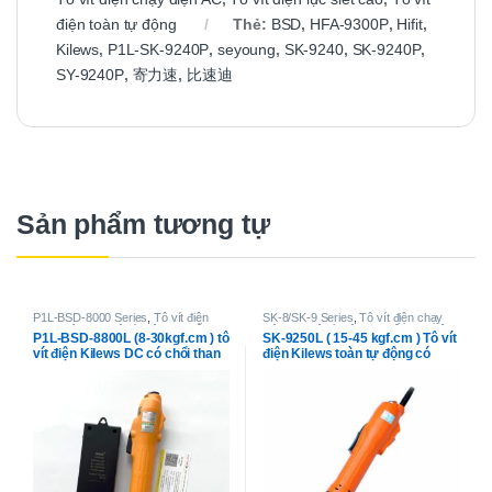
điện toàn tự động
Thẻ:
BSD
,
HFA-9300P
,
Hifit
,
Kilews
,
P1L-SK-9240P
,
seyoung
,
SK-9240
,
SK-9240P
,
SY-9240P
,
寄力速
,
比速迪
Sản phẩm tương tự
P1L-BSD-8000 Series
,
Tô vít điện
SK-8/SK-9 Series
,
Tô vít điện chạy
chạy điện DC
,
Tô vít điện lực siết
điện AC
,
Tô vít điện lực siết cao
,
Tô
P1L-BSD-8800L (8-30kgf.cm ) tô
SK-9250L ( 15-45 kgf.cm ) Tô vít
cao
,
Tô vít điện toàn tự động
vít điện toàn tự động
vít điện Kilews DC có chổi than
điện Kilews toàn tự động có
chổi than