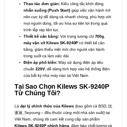
Thao tác đơn giản:
Kiểu công tắc khởi động
nhấn xuống (Push Start)
giúp việc vận hành trở
nên cực kỳ dễ dàng và nhanh chóng, phù hợp với
mọi người dùng, tối ưu hóa sự tiện lợi trong quá
trình lắp ráp liên tục.
Thiết kế cân bằng:
Với trọng lượng chỉ
700g
,
máy vặn vít Kilews SK-9240P
có thiết kế cân
bằng, giảm thiểu mệt mỏi cho người vận hành
trong suốt ca làm việc dài.
Điện áp phổ biến:
Máy sử dụng điện áp tiêu
chuẩn
220V
, dễ dàng tích hợp vào hệ thống điện
của bất kỳ nhà máy nào tại Việt Nam.
Tại Sao Chọn Kilews SK-9240P
Từ Chúng Tôi?
Là
đại lý chính thức của Kilews
(bao gồm cả BSD, 比
速迪, Seyoung – đều thuộc cùng một nhà sản xuất) tại
Việt Nam, chúng tôi cam kết cung cấp sản phẩm
Kilews SK-9240P chính hãng
, đảm bảo chất lượng và