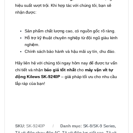
hiệu suất vượt trội. Khi hợp tác với chúng tôi, bạn sẽ
nhận được:
Sản phẩm chất lượng cao, có nguồn gốc rõ ràng.
Hỗ trợ kỹ thuật chuyên nghiệp từ đội ngũ giàu kinh
nghiệm.
Chính sách bảo hành và hậu mãi uy tín, chu đáo.
Hãy liên hệ với chúng tôi ngay hôm nay để được tư vấn
chi tiết và nhận
báo giá tốt nhất
cho
máy vặn vít tự
động Kilews SK-9240P
– giải pháp tối ưu cho nhu cầu
lắp ráp của bạn!
SKU:
SK-9240P
Danh mục:
SK-8/SK-9 Series
,
Tô vít điện chạy điện AC
,
Tô vít điện lực siết cao
,
Tô vít