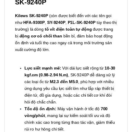
SK-9240P
Kilews SK-9240P
(còn được biết đến với các tên gọi
như
HFA-9300P
,
SY-9240P
,
P1L-SK-9240P
tùy theo thị
trường) là dòng
tô vít điện toàn tự động
được trang
bị
động cơ có chổi than
bền bỉ, đảm bảo hoạt động
ổn định và tuổi thọ cao ngay cả trong môi trường sản
xuất cường độ lớn.
Lực siết mạnh mẽ:
Với dải lực siết rộng từ
10-30
kgf.cm (0.98-2.94 N.m)
, SK-9240P dễ dàng xử lý
các loại ốc từ
M2.3 đến M5.0
, phù hợp với nhiều
ứng dụng yêu cầu lực siết lớn như lắp ráp thiết bị
điện tử, đồ gia dụng, hoặc các chi tiết cơ khí đòi
hỏi độ chắc chắn.
Tốc độ ổn định:
Máy vận hành ở tốc độ
700
vòng/phút
, mang lại sự kiểm soát tối ưu và độ
chính xác cao trong từng thao tác vặn, giảm thiểu
rủi ro hư hỏng chi tiết.