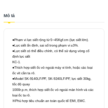
Mô tả
●Phạm vi lực siết rộng từ 5~45Kgf.cm (lực siết lớn).
●Lực siết ổn định, sai số trong phạm vi ±3%.
●Lực siết có thể điều chỉnh, có thể sử dụng vòng cố
định lực siết
KC-1.
●Thích hợp siết ốc vỏ ngoài máy vi tính, hoặc các loại
ốc vít cần ta rô.
●Model SK-9140LF/PF, SK-9240LF/PF, lực siết 30kg,
tốc độ quay
1000r.p.m, thích hợp siết ốc vỏ ngoài màn hình và các
loại ốc ta rô.
※Phù hợp tiêu chuẩn an toàn quốc tế EMI, EMC.