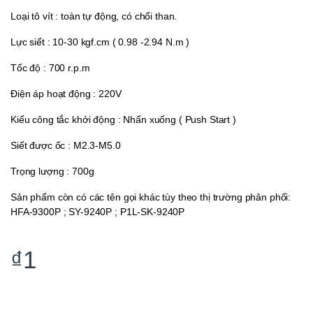
Loại tô vít : toàn tự động, có chổi than.
Lực siết : 10-30 kgf.cm ( 0.98 -2.94 N.m )
Tốc độ : 700 r.p.m
Điện áp hoạt động : 220V
Kiểu công tắc khởi động : Nhấn xuống ( Push Start )
Siết được ốc : M2.3-M5.0
Trọng lượng : 700g
Sản phẩm còn có các tên gọi khác tùy theo thị trường phân phối:
HFA-9300P ; SY-9240P ; P1L-SK-9240P
₫
1