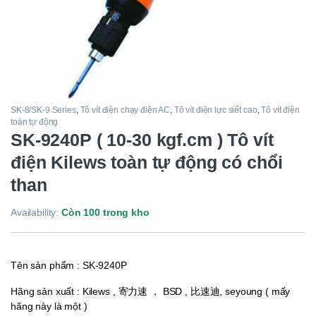
SK-8/SK-9 Series
,
Tô vít điện chạy điện AC
,
Tô vít điện lực siết cao
,
Tô vít điện
toàn tự động
SK-9240P ( 10-30 kgf.cm ) Tô vít
điện Kilews toàn tự động có chổi
than
Availability:
Còn 100 trong kho
Tên sản phẩm : SK-9240P
Hãng sản xuất : Kilews , 寄力速 ， BSD , 比速迪, seyoung ( mấy
hãng này là một )